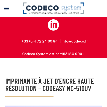

| +33 (0)4 72 24 00 84 | info@codeco.fr
Codeco System est certifié
ISO 9001
.
IMPRIMANTE À JET D’ENCRE HAUTE
RÉSOLUTION – CODEASY NC-510UV