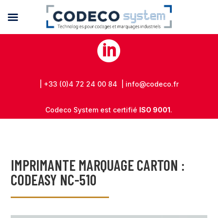

| +33 (0)4 72 24 00 84 | info@codeco.fr
Codeco System est certifié
ISO 9001
.
IMPRIMANTE MARQUAGE CARTON :
CODEASY NC-510