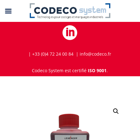

| +33 (0)4 72 24 00 84 | info@codeco.fr
Codeco System est certifié
ISO 9001
.