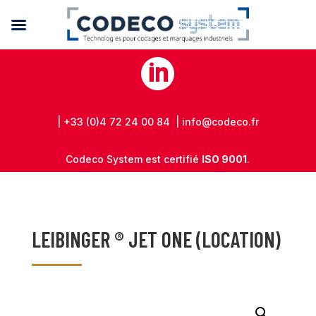

| +33 (0)4 72 24 00 84 | info@codeco.fr
Codeco System est certifié
ISO 9001
.
LEIBINGER ® JET ONE (LOCATION)