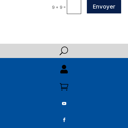
Envoyer
=
9 + 9
U



