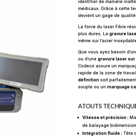
identifier de manière inal
médicaux. Grâce à cette te
devient un gage de qualité
La force du laser Fibre rés
plus dures. La
gravure lase
même sur l’acier inoxydable
Que vous ayez besoin d’u
ou d’une
gravure laser sur
Codeco assure un marquage
rapide de la zone de trava
définition
soit parfaitement
souple ou un
marquage ca
ATOUTS TECHNIQUE
Vitesse et précision :
Mar
de balayage bidimension
Intégration fluide :
Tête d