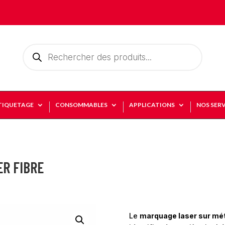
Recherche
de
produits
TIQUETAGE
CONSOMMABLES
APPLICATIONS
NOS SERV
ER FIBRE
Le
marquage laser sur mé