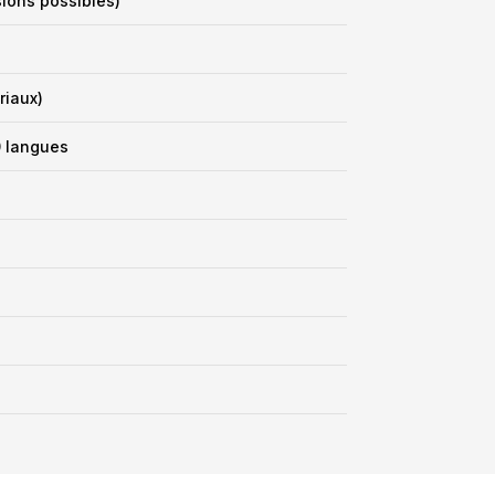
sions possibles)
riaux)
0 langues