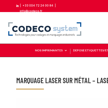
|
+33 (0)4 72 24 00 84
|

info@codeco.fr
NOS IMPRIMANTES
DEPOSE ETIQUETTES/E
MARQUAGE LASER SUR MÉTAL – LAS