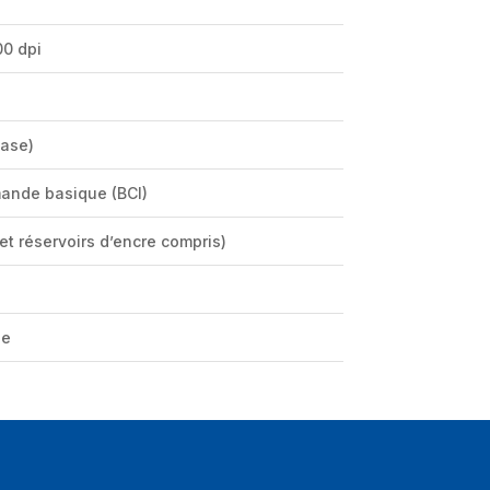
00 dpi
Base)
ande basique (BCI)
et réservoirs d’encre compris)
ue