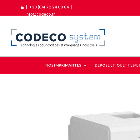
|
+33 (0)4 72 24 00 84
|

info@codeco.fr
NOS IMPRIMANTES
DEPOSE ETIQUETTES/E