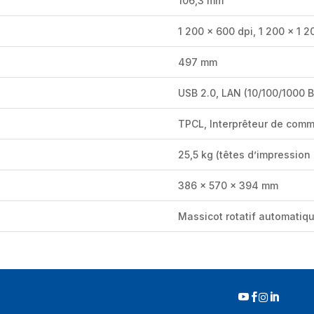
106,3 mm
1 200 x 600 dpi, 1 200 x 1 2
497 mm
USB 2.0, LAN (10/100/1000 
TPCL, Interprêteur de comm
25,5 kg (têtes d’impression 
386 x 570 x 394 mm
Massicot rotatif automatiq



