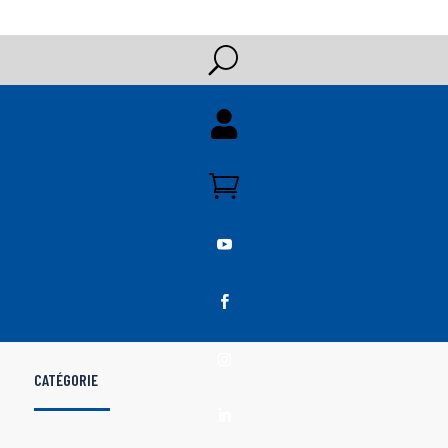
U





CATÉGORIE
