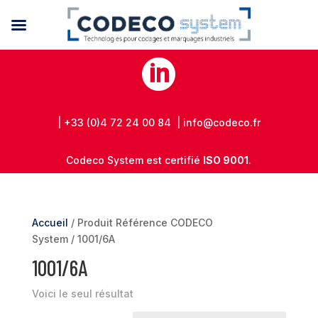

| +33 (0)4 72 24 00 84 | info@codeco.fr
Codeco System est certifié
ISO 9001
.
Accueil
/ Produit Référence CODECO
System / 1001/6A
1001/6A
Voici le seul résultat