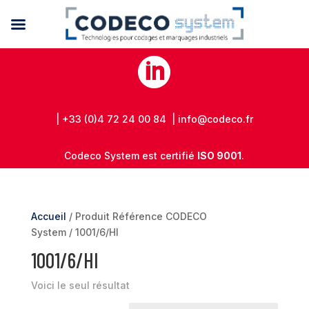

| +33 (0)4 72 24 00 84 | info@codeco.fr
Codeco System est certifié
ISO 9001
.
Accueil
/ Produit Référence CODECO
System / 1001/6/HI
1001/6/HI
Voici le seul résultat