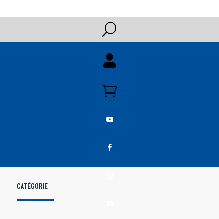
U





CATÉGORIE
