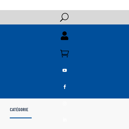
U





CATÉGORIE
