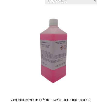
Compatible Markem Imaje ® 5191 – Solvant additif rosé – Bidon 1L