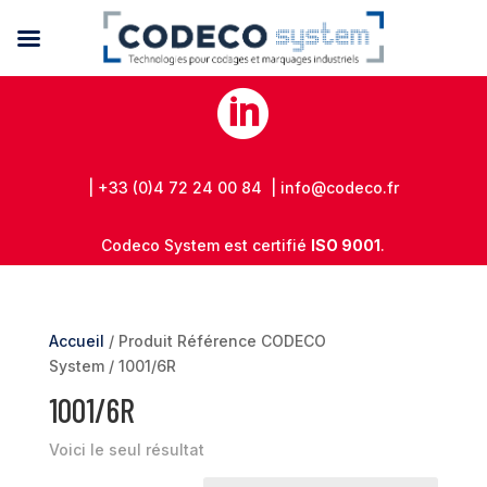

| +33 (0)4 72 24 00 84 | info@codeco.fr
Codeco System est certifié
ISO 9001
.
Accueil
/ Produit Référence CODECO
System / 1001/6R
1001/6R
Voici le seul résultat