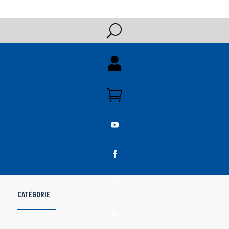
U





CATÉGORIE
