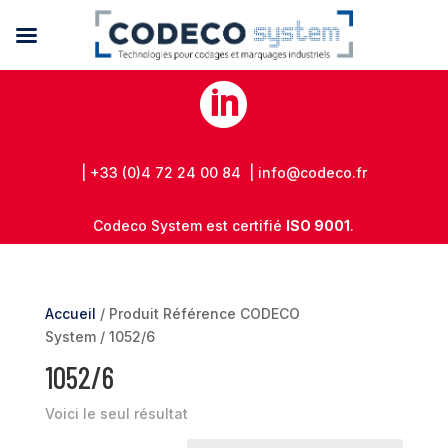

| +33 (0)4 72 24 00 84 | info@codeco.fr
Codeco System est certifié
ISO 9001
.
Accueil
/ Produit Référence CODECO
System / 1052/6
1052/6
Voici le seul résultat