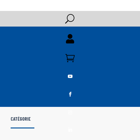
U





CATÉGORIE
