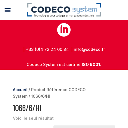

| +33 (0)4 72 24 00 84 | info@codeco.fr
Codeco System est certifié
ISO 9001
.
Accueil
/ Produit Référence CODECO
System / 1066/6/HI
1066/6/HI
Voici le seul résultat