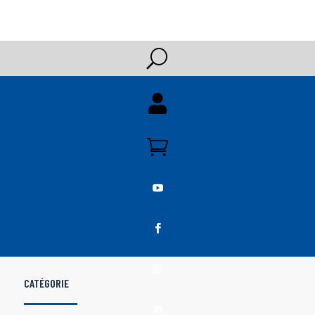
U





CATÉGORIE
