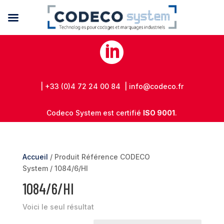

| +33 (0)4 72 24 00 84 | info@codeco.fr
Codeco System est certifié
ISO 9001
.
Accueil
/ Produit Référence CODECO
System / 1084/6/HI
1084/6/HI
Voici le seul résultat