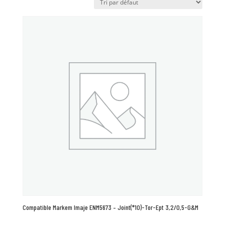
Compatible Markem Imaje ENM5673 – Joint(*10)-Tor-Ept 3,2/0,5-G&M