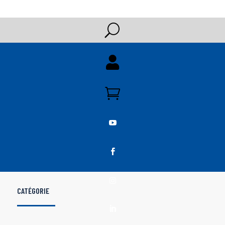
U





CATÉGORIE
