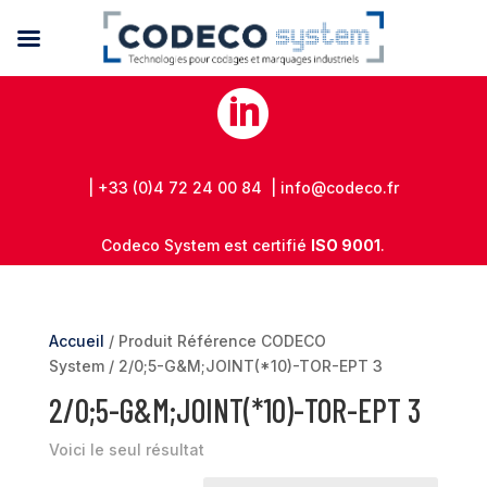

| +33 (0)4 72 24 00 84 | info@codeco.fr
Codeco System est certifié
ISO 9001
.
Accueil
/ Produit Référence CODECO
System / 2/0;5-G&M;JOINT(*10)-TOR-EPT 3
2/0;5-G&M;JOINT(*10)-TOR-EPT 3
Voici le seul résultat