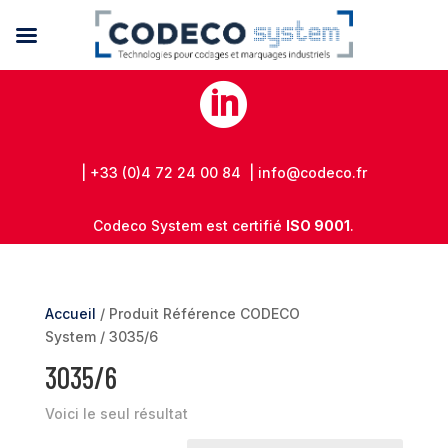

| +33 (0)4 72 24 00 84 | info@codeco.fr
Codeco System est certifié
ISO 9001
.
Accueil
/ Produit Référence CODECO
System / 3035/6
3035/6
Voici le seul résultat