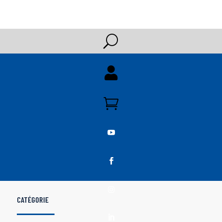
U





CATÉGORIE
