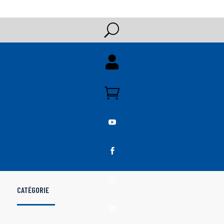
U





CATÉGORIE
