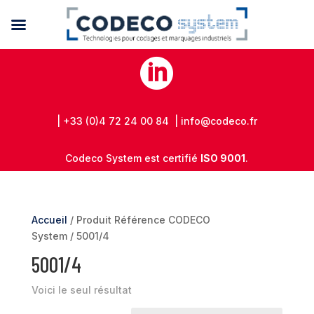

| +33 (0)4 72 24 00 84 | info@codeco.fr
Codeco System est certifié
ISO 9001
.
Accueil
/ Produit Référence CODECO
System / 5001/4
5001/4
Voici le seul résultat