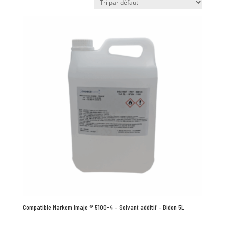
Compatible Markem Imaje ® 5100-4 – Solvant additif – Bidon 5L