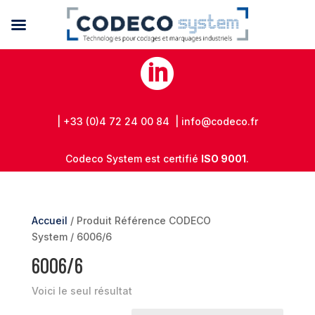

| +33 (0)4 72 24 00 84 | info@codeco.fr
Codeco System est certifié
ISO 9001
.
Accueil
/ Produit Référence CODECO
System / 6006/6
6006/6
Voici le seul résultat