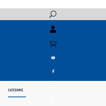
U





CATÉGORIE
