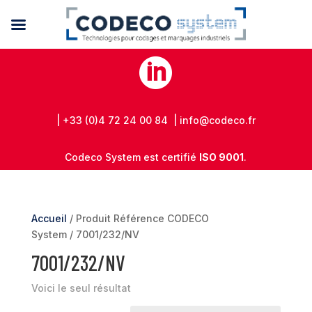

| +33 (0)4 72 24 00 84 | info@codeco.fr
Codeco System est certifié
ISO 9001
.
Accueil
/ Produit Référence CODECO
System / 7001/232/NV
7001/232/NV
Voici le seul résultat