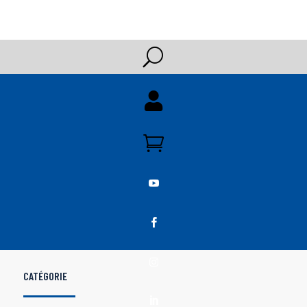
U





CATÉGORIE
