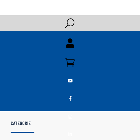
U





CATÉGORIE
