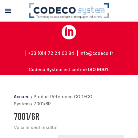

| +33 (0)4 72 24 00 84 | info@codeco.fr
Codeco System est certifié
ISO 9001
.
Accueil
/ Produit Référence CODECO
System / 7001/6R
7001/6R
Voici le seul résultat