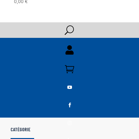
0,00
€
U





CATÉGORIE