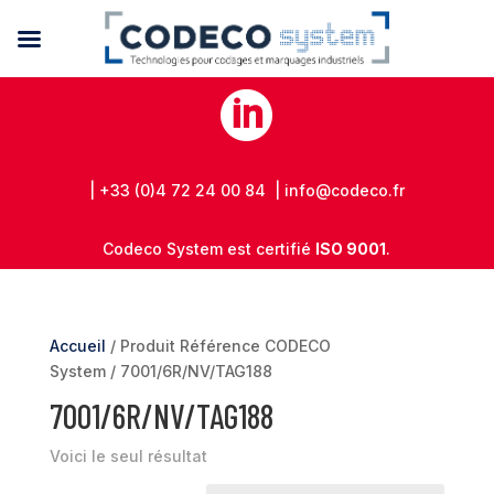

| +33 (0)4 72 24 00 84 | info@codeco.fr
Codeco System est certifié
ISO 9001
.
Accueil
/ Produit Référence CODECO
System / 7001/6R/NV/TAG188
7001/6R/NV/TAG188
Voici le seul résultat