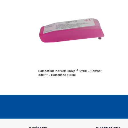
Compatible Markem Imaje ® 5200 – Solvant
additif – Cartouche 850ml