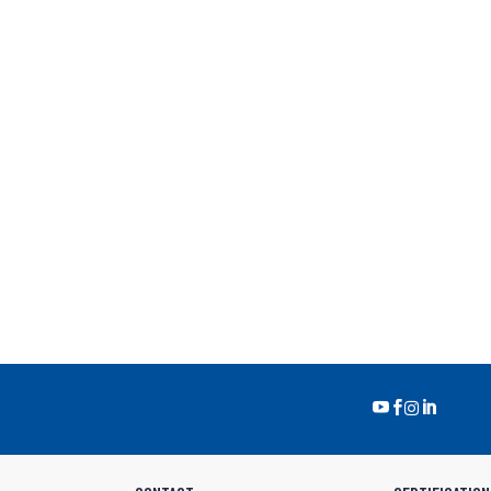



