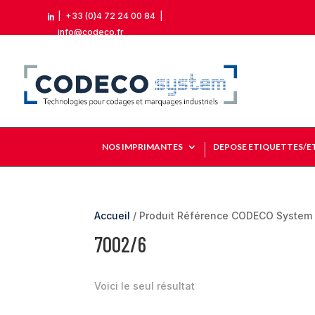
|
+33 (0)4 72 24 00 84
|

info@codeco.fr
NOS IMPRIMANTES
DEPOSE ETIQUETTES/E
Accueil
/ Produit Référence CODECO System 
7002/6
Voici le seul résultat