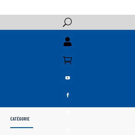
U





CATÉGORIE
