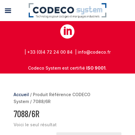

| +33 (0)4 72 24 00 84 | info@codeco.fr
Codeco System est certifié
ISO 9001
.
Accueil
/ Produit Référence CODECO
System / 7088/6R
7088/6R
Voici le seul résultat