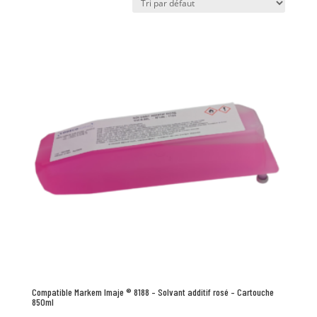
Compatible Markem Imaje ® 8188 – Solvant additif rosé – Cartouche
850ml