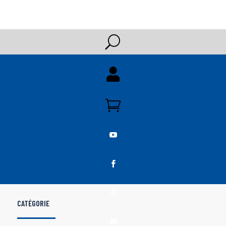
U





CATÉGORIE
