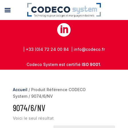

| +33 (0)4 72 24 00 84 | info@codeco.fr
Codeco System est certifié
ISO 9001
.
Accueil
/ Produit Référence CODECO
System / 9074/6/NV
9074/6/NV
Voici le seul résultat