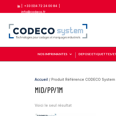
|
+33 (0)4 72 24 00 84
|

info@codeco.fr
NOS IMPRIMANTES
DEPOSE ETIQUETTES/E
Accueil
/ Produit Référence CODECO System 
MID/PP/1M
Voici le seul résultat