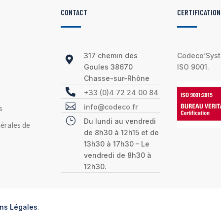
CONTACT
CERTIFICATION
317 chemin des
Codeco’Syste

Goules 38670
ISO 9001.
Chasse-sur-Rhône

+33 (0)4 72 24 00 84

info@codeco.fr
s
}
Du lundi au vendredi
érales de
de 8h30 à 12h15 et de
13h30 à 17h30 – Le
vendredi de 8h30 à
12h30.
ns Légales
.