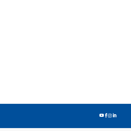



