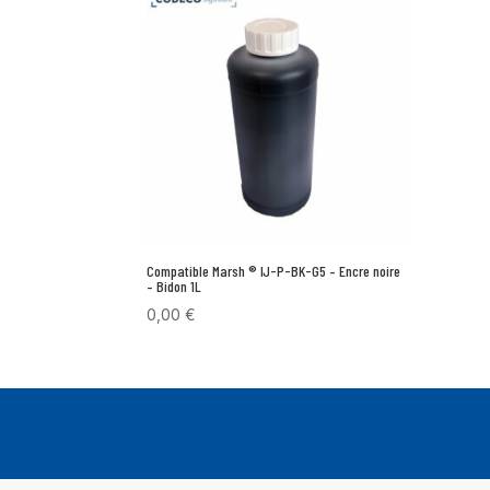
Compatible Marsh ® IJ-P-BK-G5 – Encre noire
– Bidon 1L
0,00
€