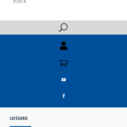
31,93
€
U





CATÉGORIE