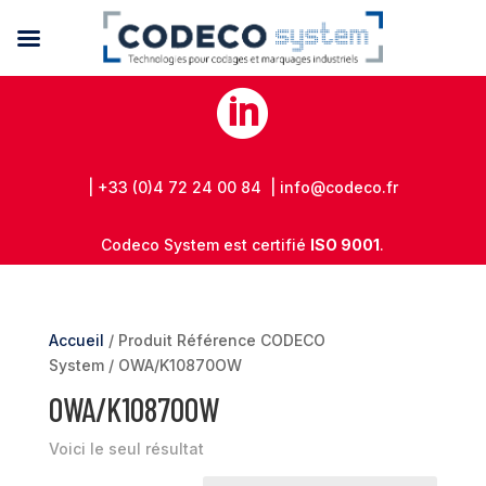

| +33 (0)4 72 24 00 84 | info@codeco.fr
Codeco System est certifié
ISO 9001
.
Accueil
/ Produit Référence CODECO
System / OWA/K10870OW
OWA/K10870OW
Voici le seul résultat