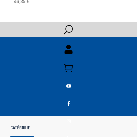
46,35
€
U





CATÉGORIE