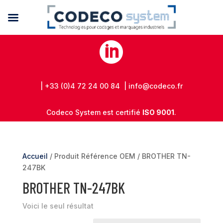

| +33 (0)4 72 24 00 84 | info@codeco.fr
Codeco System est certifié
ISO 9001
.
Accueil
/ Produit Référence OEM / BROTHER TN-
247BK
BROTHER TN-247BK
Voici le seul résultat