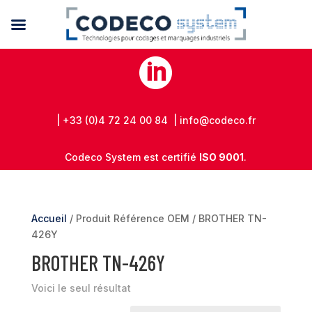

| +33 (0)4 72 24 00 84 | info@codeco.fr
Codeco System est certifié
ISO 9001
.
Accueil
/ Produit Référence OEM / BROTHER TN-
426Y
BROTHER TN-426Y
Voici le seul résultat