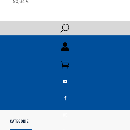
90,64
€
U





CATÉGORIE