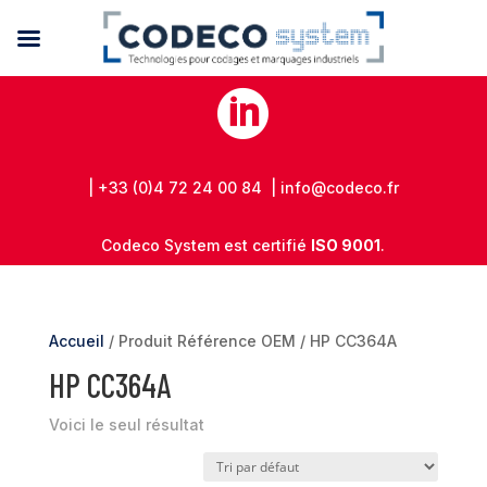

| +33 (0)4 72 24 00 84 | info@codeco.fr
Codeco System est certifié
ISO 9001
.
Accueil
/ Produit Référence OEM / HP CC364A
HP CC364A
Voici le seul résultat