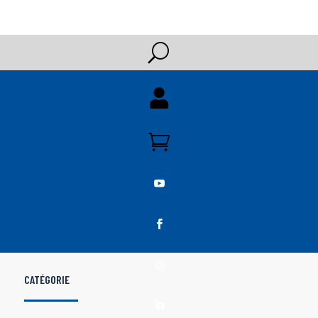
U





CATÉGORIE
