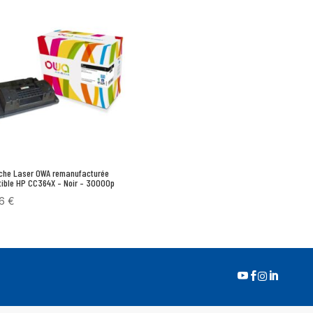
che Laser OWA remanufacturée
ible HP CC364X – Noir – 30000p
96
€



