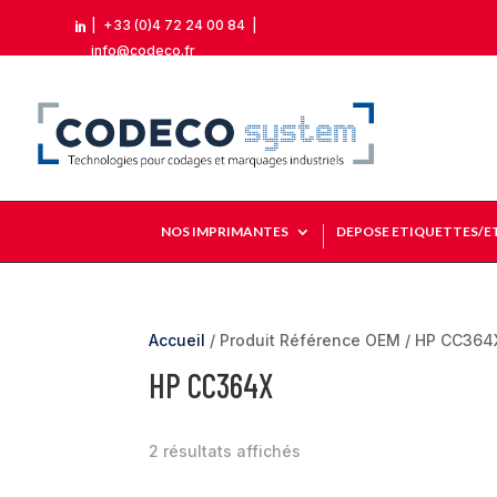
|
+33 (0)4 72 24 00 84
|

info@codeco.fr
NOS IMPRIMANTES
DEPOSE ETIQUETTES/E
Accueil
/ Produit Référence OEM / HP CC364
HP CC364X
2 résultats affichés