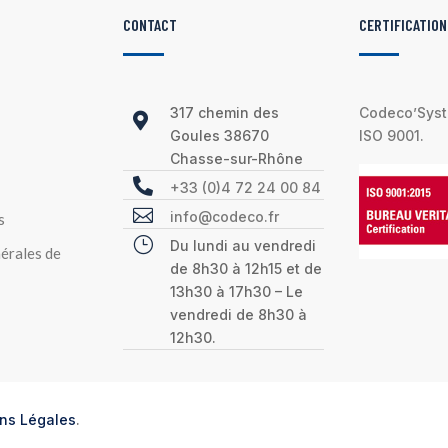
CONTACT
CERTIFICATION
317 chemin des
Codeco’Syste

Goules 38670
ISO 9001.
Chasse-sur-Rhône

+33 (0)4 72 24 00 84

info@codeco.fr
s
}
Du lundi au vendredi
érales de
de 8h30 à 12h15 et de
13h30 à 17h30 – Le
vendredi de 8h30 à
12h30.
ns Légales
.