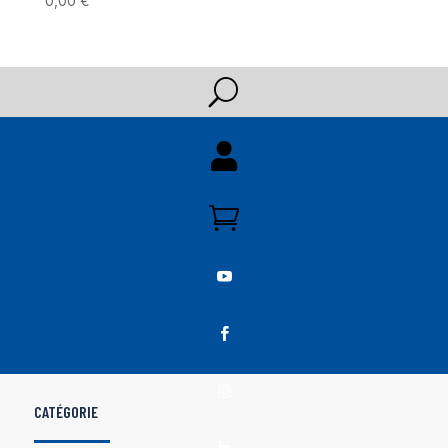
0,00
€
U





CATÉGORIE