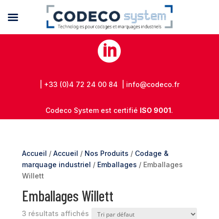

| +33 (0)4 72 24 00 84 | info@codeco.fr
Codeco System est certifié
ISO 9001
.
Accueil
/
Accueil
/
Nos Produits
/
Codage &
marquage industriel
/
Emballages
/ Emballages
Willett
Emballages Willett
3 résultats affichés