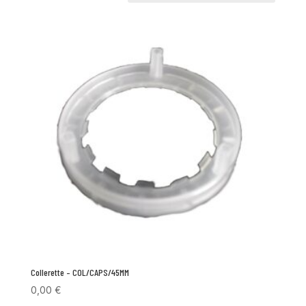
Collerette – COL/CAPS/45MM
0,00
€