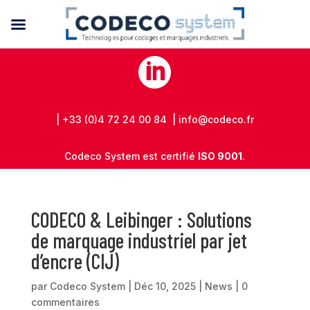

| +33 (0)4 72 24 00 84 | info@codeco.fr
Codeco System est certifié
ISO 9001
.
CODECO & Leibinger : Solutions
de marquage industriel par jet
d’encre (CIJ)
par
Codeco System
|
Déc 10, 2025
|
News
|
0
commentaires