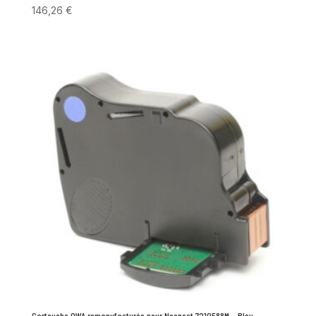
146,26
€
Cartouche OWA remanufacturée pour Neopost 7210588M – Bleu