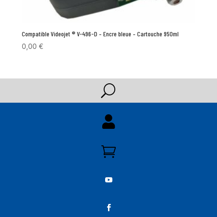
Compatible Videojet ® V-496-D – Encre bleue – Cartouche 950ml
0,00
€
U



