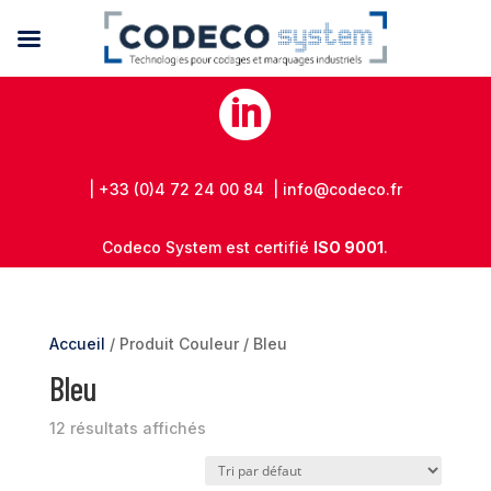

| +33 (0)4 72 24 00 84 | info@codeco.fr
Codeco System est certifié
ISO 9001
.
Accueil
/ Produit Couleur / Bleu
Bleu
12 résultats affichés