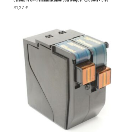
81,37
€