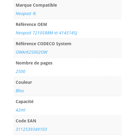
Marque Compatible
Neopost ®
Référence OEM
Neopost 7210588M et 4145145J
Référence CODECO System
OWA/K25002OW
Nombre de pages
2500
Couleur
Bleu
Capacité
42ml
Code EAN
3112539349103