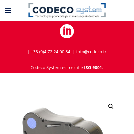

| +33 (0)4 72 24 00 84 | info@codeco.fr
Codeco System est certifié
ISO 9001
.