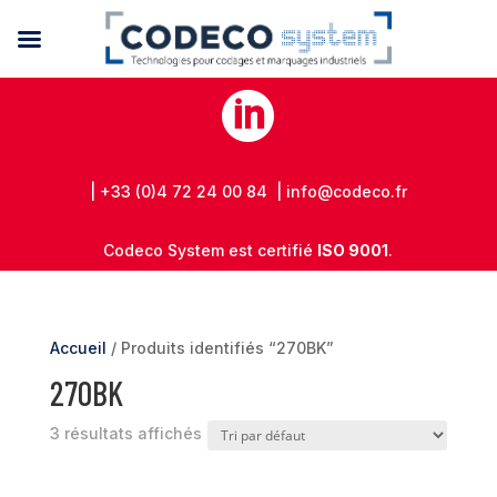

| +33 (0)4 72 24 00 84 | info@codeco.fr
Codeco System est certifié
ISO 9001
.
Accueil
/ Produits identifiés “270BK”
270BK
3 résultats affichés