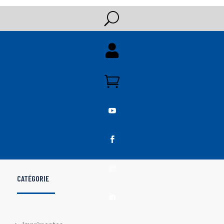
U





CATÉGORIE
