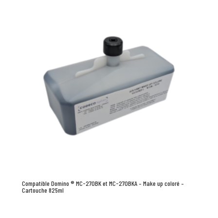
Compatible Domino ® MC-270BK et MC-270BKA – Make up coloré –
Cartouche 825ml