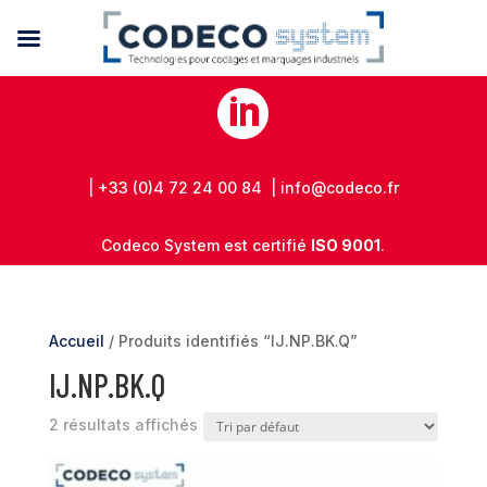

| +33 (0)4 72 24 00 84 | info@codeco.fr
Codeco System est certifié
ISO 9001
.
Accueil
/ Produits identifiés “IJ.NP.BK.Q”
IJ.NP.BK.Q
2 résultats affichés