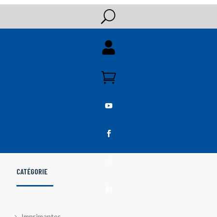
U





CATÉGORIE

Imprimantes