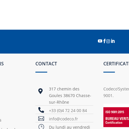




NS
CONTACT
CERTIFICA
317 chemin des
Codeco’System

Goules 38670 Chasse-
9001.
sur-Rhône

+33 (0)4 72 24 00 84

info@codeco.fr
s
}
Du lundi au vendredi