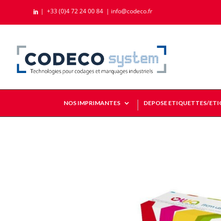
|
+33 (0)4 72 24 00 84
|
info@codeco.fr

NOS IMPRIMANTES
DEPOSE ETIQUETTES/ET