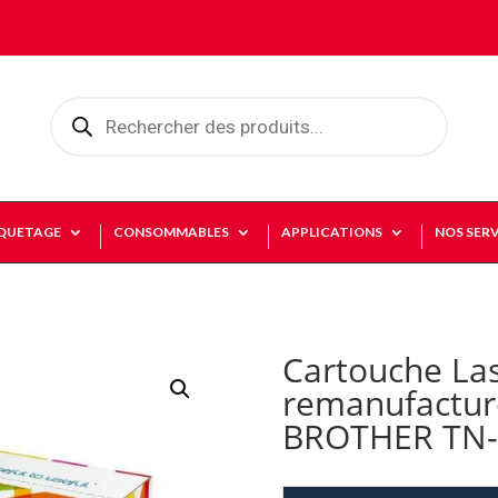
Recherche
de
produits
IQUETAGE
CONSOMMABLES
APPLICATIONS
NOS SERV
Cartouche La
remanufactur
BROTHER TN-3