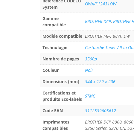
Référence CODECO
OWA/K12431OW
System
Gamme
BROTHER DCP
,
BROTHER 
compatible
Modèle compatible
BROTHER MFC 8870 DW
Technologie
Cartouche Toner All-in-On
Nombre de pages
3500p
Couleur
Noir
Dimensions (mm)
344 x 129 x 206
Certifications et
STMC
produits Eco-labels
Code EAN
3112539605612
Imprimantes
BROTHER DCP 8060, 8060 D
compatibles
5250 Series, 5270 DN, 52