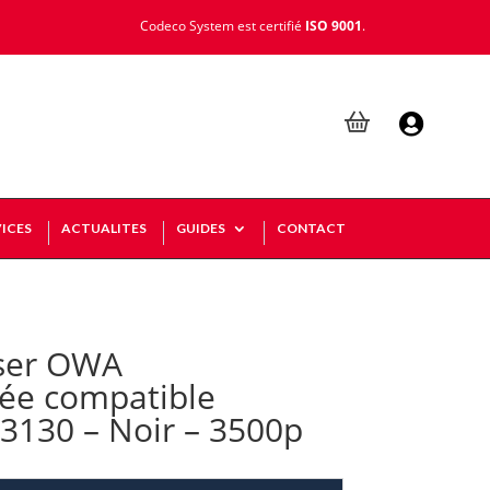
Codeco System est certifié
ISO 9001
.

ICES
ACTUALITES
GUIDES
CONTACT
ser OWA
ée compatible
130 – Noir – 3500p