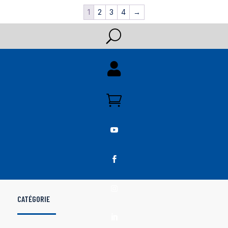
1
2
3
4
→
U





CATÉGORIE
