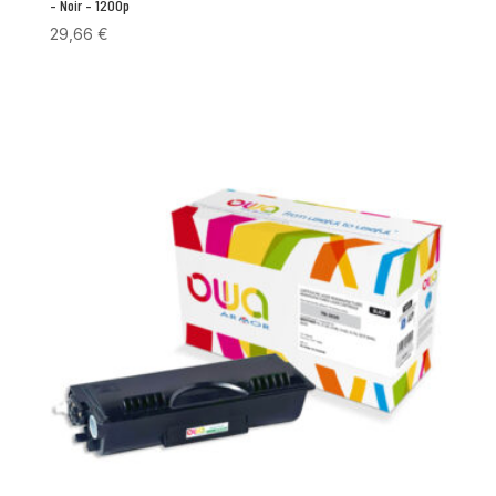
– Noir – 1200p
29,66
€