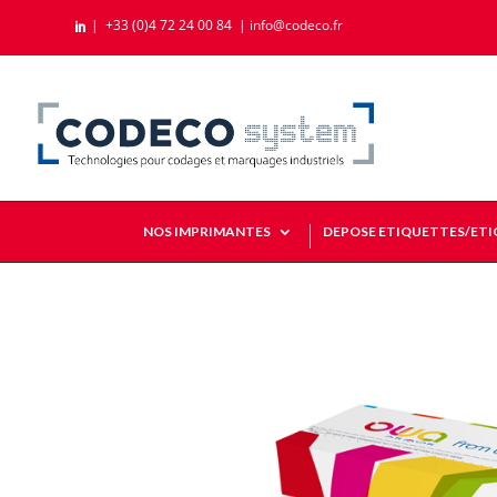
|
+33 (0)4 72 24 00 84
|
info@codeco.fr

NOS IMPRIMANTES
DEPOSE ETIQUETTES/ET