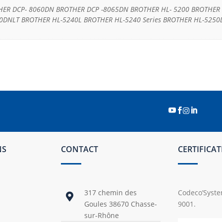
ER DCP- 8060DN BROTHER DCP -8065DN BROTHER HL- 5200 BROTHER H
0DNLT BROTHER HL-5240L BROTHER HL-5240 Series BROTHER HL-525




NS
CONTACT
CERTIFICA
317 chemin des
Codeco’System

Goules 38670 Chasse-
9001.
sur-Rhône