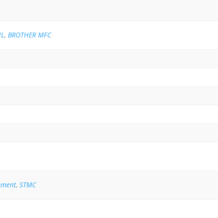
HL
,
BROTHER MFC
ement
,
STMC