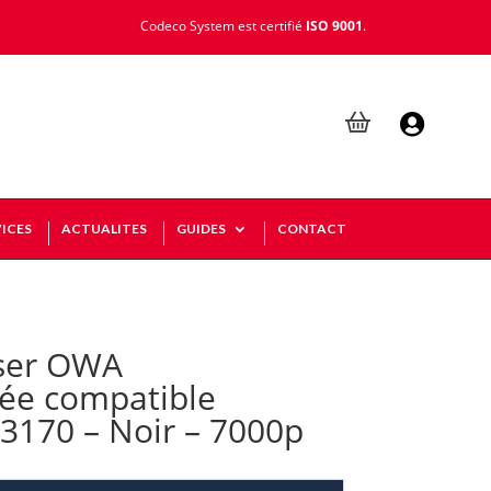
Codeco System est certifié
ISO 9001
.

ICES
ACTUALITES
GUIDES
CONTACT
ser OWA
ée compatible
170 – Noir – 7000p