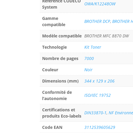
Référence CODECO
OWA/K12248OW
System
Gamme
BROTHER DCP
,
BROTHER 
compatible
Modèle compatible
BROTHER MFC 8870 DW
Technologie
Kit Toner
Nombre de pages
7000
Couleur
Noir
Dimensions (mm)
344 x 129 x 206
Conformité de
ISO/IEC 19752
l’autonomie
Certifications et
DIN33870-1
,
NF Environn
produits Eco-labels
Code EAN
3112539605629