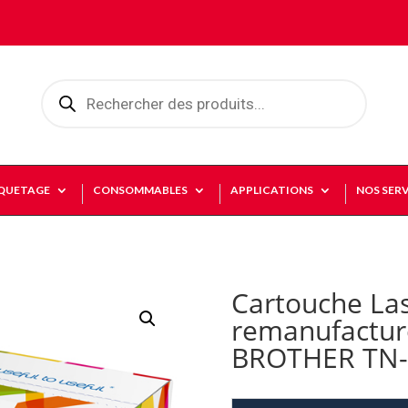
Recherche
de
produits
IQUETAGE
CONSOMMABLES
APPLICATIONS
NOS SERV
Cartouche La
remanufactur
BROTHER TN-3