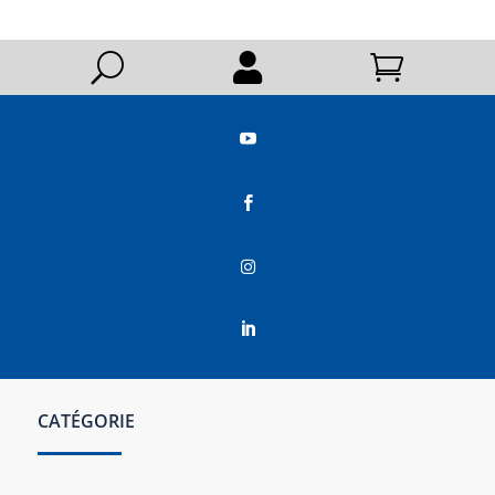
U






CATÉGORIE