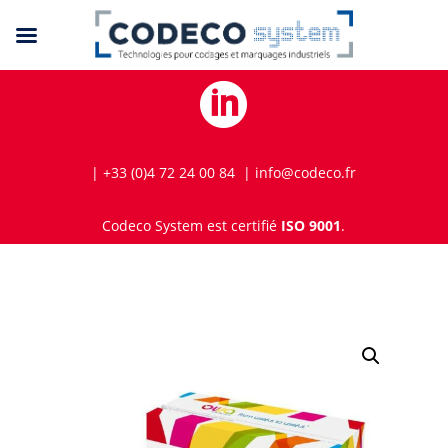

| +33 (0)4 72 24 00 84 | info@codeco.fr
Codeco System est certifié
ISO 9001
.