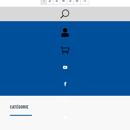
1
2
3
4
5
6
→
U





CATÉGORIE
