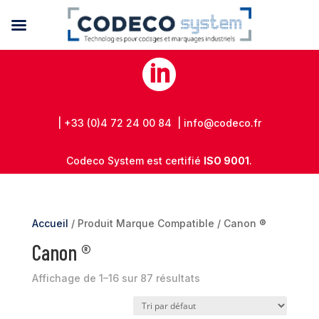

| +33 (0)4 72 24 00 84 | info@codeco.fr
Codeco System est certifié
ISO 9001
.
Accueil
/ Produit Marque Compatible / Canon ®
Canon ®
Affichage de 1–16 sur 87 résultats