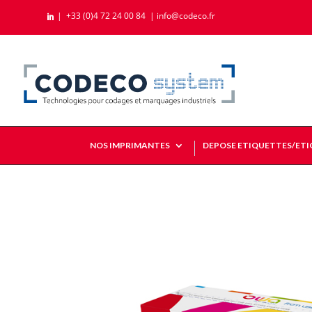
|
+33 (0)4 72 24 00 84
|
info@codeco.fr

NOS IMPRIMANTES
DEPOSE ETIQUETTES/ET