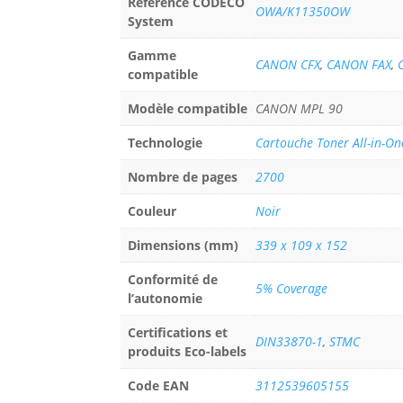
Référence CODECO
OWA/K11350OW
System
Gamme
CANON CFX
,
CANON FAX
,
compatible
Modèle compatible
CANON MPL 90
Technologie
Cartouche Toner All-in-On
Nombre de pages
2700
Couleur
Noir
Dimensions (mm)
339 x 109 x 152
Conformité de
5% Coverage
l’autonomie
Certifications et
DIN33870-1
,
STMC
produits Eco-labels
Code EAN
3112539605155