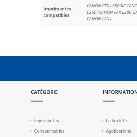
CANON CFX-L3500iF CANO
Imprimantes
L260I CANON FAX-L280 C
compatibles
CANON FAX-L
CATÉGORIE
INFORMATIO
Imprimantes
La Société
Consommables
Applications