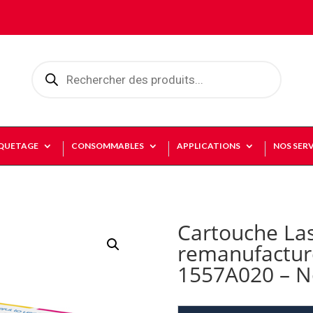
Recherche
de
produits
IQUETAGE
CONSOMMABLES
APPLICATIONS
NOS SERV
Cartouche La
remanufactu
1557A020 – N