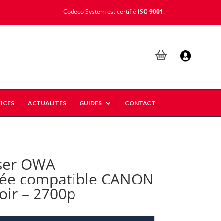
Codeco System est certifié
ISO 9001
.

ICES
ACTUALITES
GUIDES
CONTACT
ser OWA
rée compatible CANON
oir – 2700p