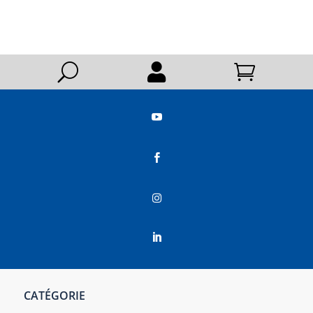
U






CATÉGORIE