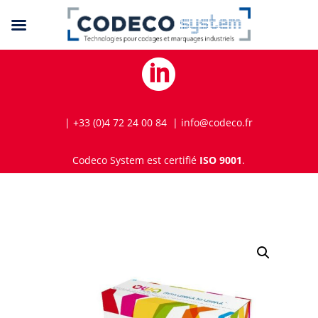

| +33 (0)4 72 24 00 84 | info@codeco.fr
Codeco System est certifié
ISO 9001
.