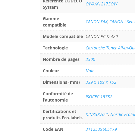
Référence CODECO
OWA/K12175OW
System
Gamme
CANON FAX
,
CANON i-Sens
compatible
Modèle compatible
CANON PC-D 420
Technologie
Cartouche Toner All-in-On
Nombre de pages
3500
Couleur
Noir
Dimensions (mm)
339 x 109 x 152
Conformité de
ISO/IEC 19752
l’autonomie
Certifications et
DIN33870-1
,
Nordic Ecola
produits Eco-labels
Code EAN
3112539605179