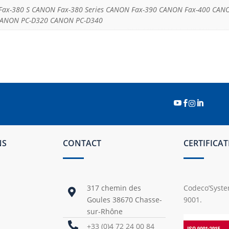
x-380 S CANON Fax-380 Series CANON Fax-390 CANON Fax-400 CANON I
 CANON PC-D320 CANON PC-D340




NS
CONTACT
CERTIFICA
317 chemin des
Codeco’System

Goules 38670 Chasse-
9001.
sur-Rhône

+33 (0)4 72 24 00 84