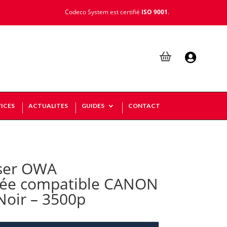
Codeco System est certifié
ISO 9001
.

ICES
ACTUALITES
GUIDES
CONTACT
ser OWA
rée compatible CANON
Noir – 3500p