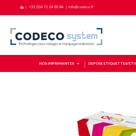
|
+33 (0)4 72 24 00 84
|
info@codeco.fr

NOS IMPRIMANTES
DEPOSE ETIQUETTES/ET