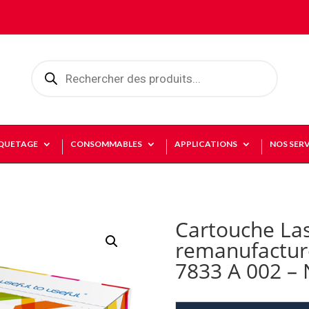
Recherche
de
produits
IQUETAGE
CONSOMMABLES
APPLICATIONS
NOS SERV
Cartouche La
remanufactu
7833 A 002 – 