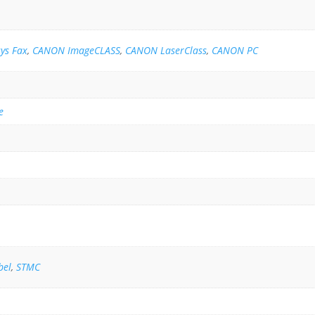
ys Fax
,
CANON ImageCLASS
,
CANON LaserClass
,
CANON PC
e
bel
,
STMC