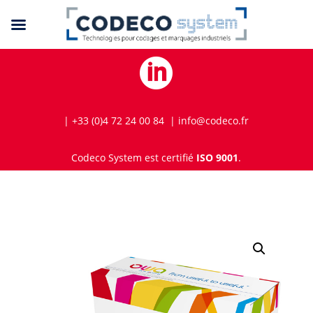

| +33 (0)4 72 24 00 84 | info@codeco.fr
Codeco System est certifié
ISO 9001
.