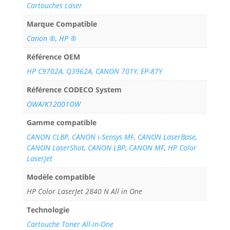
Cartouches Laser
Marque Compatible
Canon ®
,
HP ®
Référence OEM
HP C9702A, Q3962A, CANON 701Y, EP-87Y
Référence CODECO System
OWA/K12001OW
Gamme compatible
CANON CLBP
,
CANON i-Sensys MF
,
CANON LaserBase
,
CANON LaserShot
,
CANON LBP
,
CANON MF
,
HP Color
LaserJet
Modèle compatible
HP Color LaserJet 2840 N All in One
Technologie
Cartouche Toner All-in-One