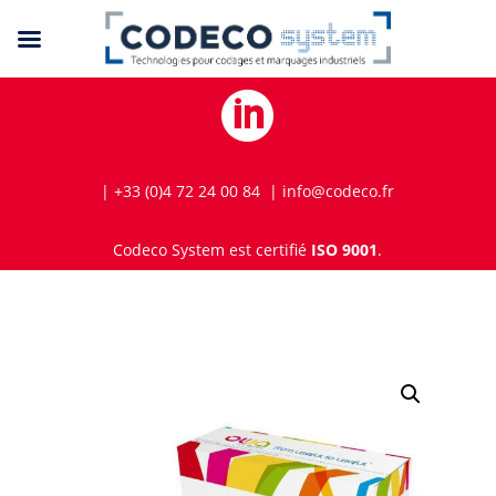

| +33 (0)4 72 24 00 84 | info@codeco.fr
Codeco System est certifié
ISO 9001
.