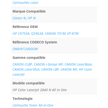
Cartouches Laser
Marque Compatible
Canon ®
,
HP ®
Référence OEM
HP C9703A, Q3963A, CANON 701M, EP-87M
Référence CODECO System
OWA/K12000OW
Gamme compatible
CANON CLBP
,
CANON i-Sensys MF
,
CANON LaserBase
,
CANON LaserShot
,
CANON LBP
,
CANON MF
,
HP Color
LaserJet
Modèle compatible
HP Color LaserJet 2840 N All in One
Technologie
Cartouche Toner All-in-One