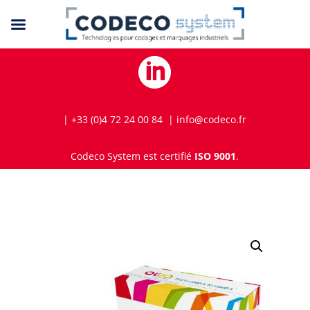

| +33 (0)4 72 24 00 84 | info@codeco.fr
Codeco System est certifié
ISO 9001
.