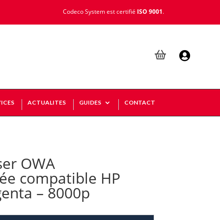
Codeco System est certifié
ISO 9001
.

ICES
ACTUALITES
GUIDES
CONTACT
ser OWA
ée compatible HP
enta – 8000p