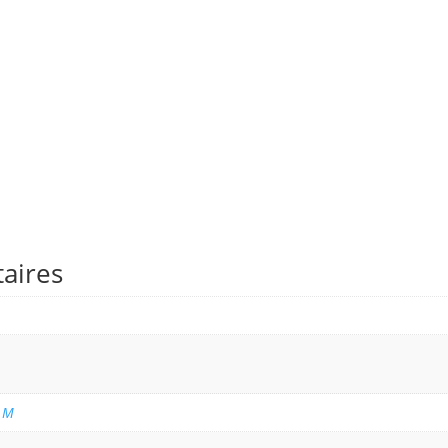
aires
 M