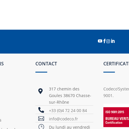




NS
CONTACT
CERTIFICA
317 chemin des
Codeco’System

Goules 38670 Chasse-
9001.
sur-Rhône

+33 (0)4 72 24 00 84

info@codeco.fr
s
}
Du lundi au vendredi