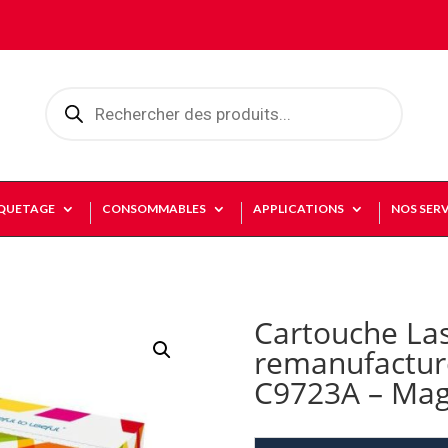
Recherche
de
produits
IQUETAGE
CONSOMMABLES
APPLICATIONS
NOS SERV
Cartouche La
remanufactur
C9723A – Mag