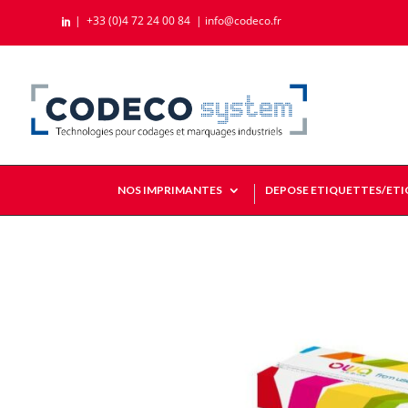
|
+33 (0)4 72 24 00 84
|
info@codeco.fr

NOS IMPRIMANTES
DEPOSE ETIQUETTES/ET