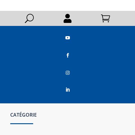
U






CATÉGORIE