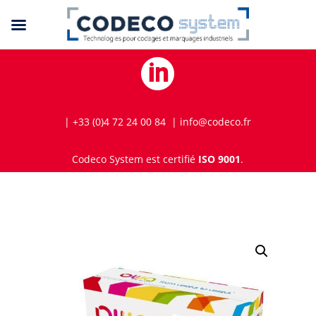

| +33 (0)4 72 24 00 84 | info@codeco.fr
Codeco System est certifié
ISO 9001
.