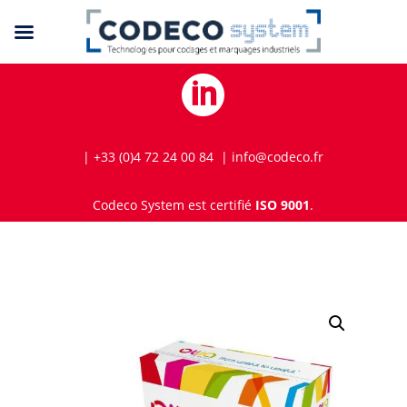

| +33 (0)4 72 24 00 84 | info@codeco.fr
Codeco System est certifié
ISO 9001
.