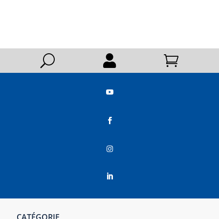
U






CATÉGORIE