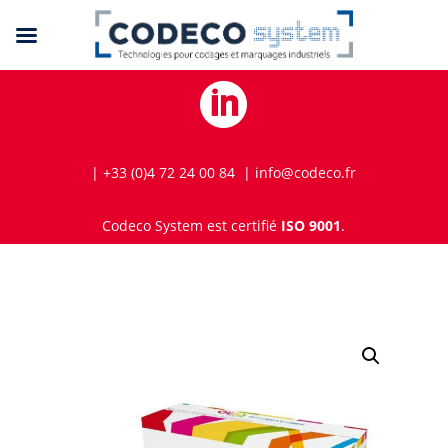

| +33 (0)4 72 24 00 84 | info@codeco.fr
Codeco System est certifié
ISO 9001
.