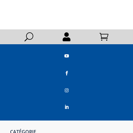
U






CATÉGORIE