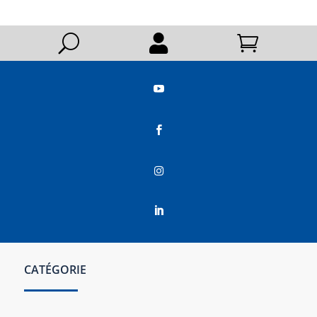
U






CATÉGORIE