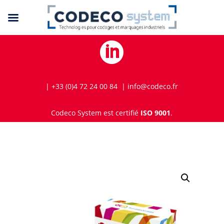

| +33 (0)4 72 24 00 84 | info@codeco.fr
Codeco System est certifié
ISO 9001
.